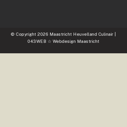
© Copyright 2026 Maastricht Heuvelland Culinair |
043WEB ☆ Webdesign Maastricht
webdesigner maastricht
google partner maastricht