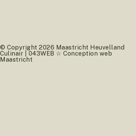
© Copyright 2026 Maastricht Heuvelland
Culinair | 043WEB ☆ Conception web
Maastricht
tableau de bord gratuit